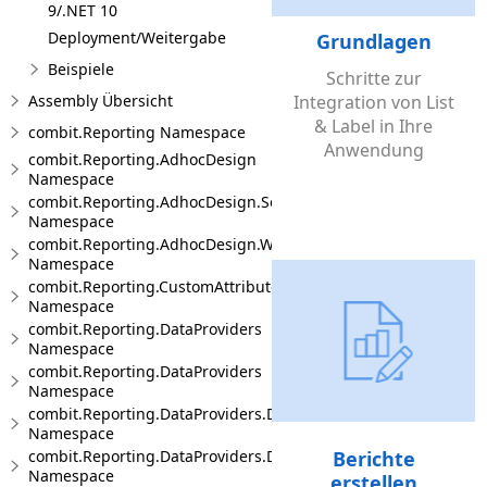
9/.NET 10
Deployment/Weitergabe
Grundlagen
Beispiele
Schritte zur
Assembly Übersicht
Integration von List
& Label in Ihre
combit.Reporting Namespace
Anwendung
combit.Reporting.AdhocDesign
Namespace
combit.Reporting.AdhocDesign.SessionHandling
Namespace
combit.Reporting.AdhocDesign.Web
Namespace
combit.Reporting.CustomAttributes
Namespace
combit.Reporting.DataProviders
Namespace
combit.Reporting.DataProviders
Namespace
combit.Reporting.DataProviders.DataStructure
Namespace
combit.Reporting.DataProviders.DataStructure.Interfaces
Berichte
Namespace
erstellen