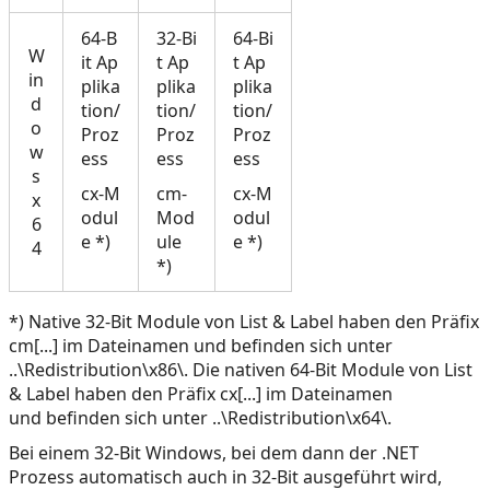
64-B
32-Bi
64-Bi
W
it Ap
t Ap
t Ap
in
plika
plika
plika
d
tion/
tion/
tion/
o
Proz
Proz
Proz
w
ess
ess
ess
s
cx-M
cm-
cx-M
x
odul
Mod
odul
6
e *)
ule
e *)
4
*)
*) Native 32-Bit Module von List & Label haben den Präfix
cm[...] im Dateinamen und befinden sich unter
..\Redistribution\x86\. Die nativen 64-Bit Module von List
& Label haben den Präfix cx[...] im Dateinamen
und befinden sich unter ..\Redistribution\x64\.
Bei einem 32-Bit Windows, bei dem dann der .NET
Prozess automatisch auch in 32-Bit ausgeführt wird,