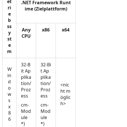
et
.NET Framework Runt
ri
ime (Zielplattform)
e
b
ss
Any
x86
x64
y
CPU
st
e
m
32-B
32-Bi
W
it Ap
t Ap
in
plika
plika
d
tion/
tion/
<nic
o
Proz
Proz
ht m
w
ess
ess
öglic
s
h>
cm-
cm-
x
Mod
Mod
8
ule
ule
6
*)
*)