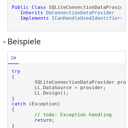
Public
Class
 SQLiteConnectionDataProvider
Inherits
DbConnectionDataProvider
Implements
ICanHandleUsedIdentifiers
,
Beispiele
C#
try
{

	SQLiteConnectionDataProvider pro
	LL.DataSource = provider;

	LL.Design();

catch
 (Exception)

{

return
;

}