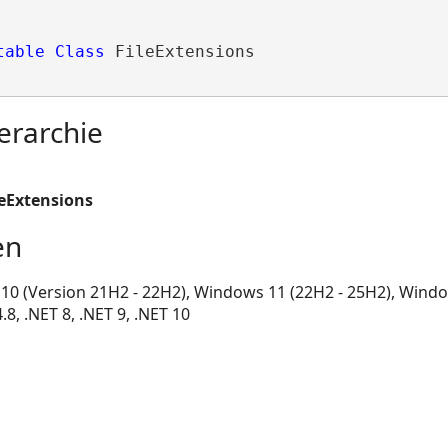
table
Class
 FileExtensions 
erarchie
leExtensions
en
0 (Version 21H2 - 22H2), Windows 11 (22H2 - 25H2), Windo
, .NET 8, .NET 9, .NET 10