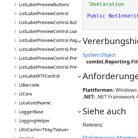
ListLabelPreviewButtons
ListLabelPreviewControl
Public
NotInheri
ListLabelPreviewControl.ButtonPressEventArgs
ListLabelPreviewControl.LoadFinishedEventArgs
Vererbungshi
ListLabelPreviewControl.PageChangedEventArgs
ListLabelPreviewControl.PreviewPageStyle
System.Object
ListLabelPreviewControl.PreviewSelectionFrame
combit.Reporting.Fi
ListLabelPreviewControl.PreviewZoomStyle
Anforderung
ListLabelRTFControl
LlBarcode
Plattformen:
Windows 1
LlCore
.NET:
.NET Framework 4.8
LocalizedName
Siehe auch
LoggerBase
LoggingHelper
Referenz
LRUCache<TKey,TValue>
FileExtensions Member