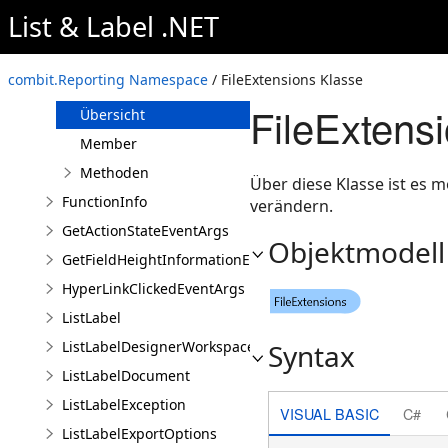
List & Label .NET
FieldCollection
FieldEnumerator
combit.Reporting Namespace
/ FileExtensions Klasse
FileExtensions
FileExtens
Übersicht
Member
Methoden
Über diese Klasse ist es 
FunctionInfo
verändern.
GetActionStateEventArgs
Objektmodell
GetFieldHeightInformationEventArgs
HyperLinkClickedEventArgs
ListLabel
ListLabelDesignerWorkspace
Syntax
ListLabelDocument
ListLabelException
VISUAL BASIC
C#
ListLabelExportOptions