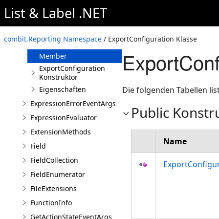
List & Label .NET
EvaluateFunctionEventArgs
ExportConfiguration
combit.Reporting Namespace
/ ExportConfiguration Klasse
Übersicht
ExportConf
Member
ExportConfiguration
Konstruktor
Eigenschaften
Die folgenden Tabellen l
ExpressionErrorEventArgs
Public Konstr
ExpressionEvaluator
ExtensionMethods
Name
Field
FieldCollection
ExportConfigu
FieldEnumerator
FileExtensions
FunctionInfo
GetActionStateEventArgs