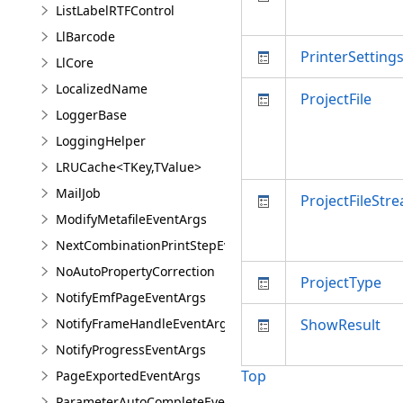
ListLabelRTFControl
LlBarcode
PrinterSetting
LlCore
LocalizedName
ProjectFile
LoggerBase
LoggingHelper
LRUCache<TKey,TValue>
MailJob
ProjectFileStr
ModifyMetafileEventArgs
NextCombinationPrintStepEventArgs
NoAutoPropertyCorrection
ProjectType
NotifyEmfPageEventArgs
NotifyFrameHandleEventArgs
ShowResult
NotifyProgressEventArgs
Top
PageExportedEventArgs
ParameterAutoCompleteEventArgs