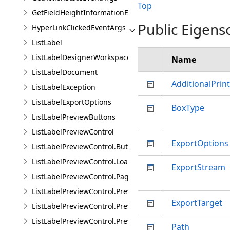
Top
GetFieldHeightInformationEventArgs
Public Eigens
HyperLinkClickedEventArgs
ListLabel
ListLabelDesignerWorkspace
Name
ListLabelDocument
AdditionalPri
ListLabelException
ListLabelExportOptions
BoxType
ListLabelPreviewButtons
ListLabelPreviewControl
ExportOptions
ListLabelPreviewControl.ButtonPressEventArgs
ListLabelPreviewControl.LoadFinishedEventArgs
ExportStream
ListLabelPreviewControl.PageChangedEventArgs
ListLabelPreviewControl.PreviewPageStyle
ExportTarget
ListLabelPreviewControl.PreviewSelectionFrame
ListLabelPreviewControl.PreviewZoomStyle
Path