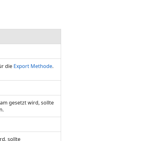
ür die
Export Methode
.
am gesetzt wird, sollte
en.
d, sollte