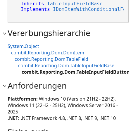
Inherits
TableInputFieldBase
Implements
IDomItemWithConditionalFor
Vererbungshierarchie
System.Object
combit.Reporting.Dom.DomItem
combit.Reporting.Dom.TableField
combit.Reporting.Dom.TableInputFieldBase
combit.Reporting.Dom.TableInputFieldButton
Anforderungen
Plattformen:
Windows 10 (Version 21H2 - 22H2),
Windows 11 (22H2 - 25H2), Windows Server 2016 -
2025
.NET:
.NET Framework 4.8, .NET 8, .NET 9, .NET 10