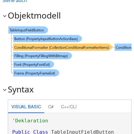
Siehe auch
Objektmodell
Syntax
VISUAL BASIC
C#
C++/CLI
Public
Class
 TableInputFieldButton 
