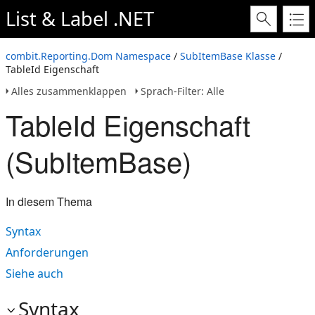
List & Label .NET
combit.Reporting.Dom Namespace
/
SubItemBase Klasse
/
TableId Eigenschaft
Alles zusammenklappen
Sprach-Filter: Alle
TableId Eigenschaft
(SubItemBase)
In diesem Thema
Syntax
Anforderungen
Siehe auch
Syntax