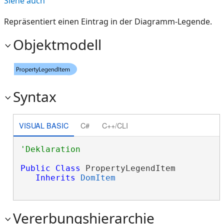
Siehe auch
Repräsentiert einen Eintrag in der Diagramm-Legende.
Objektmodell
Syntax
VISUAL BASIC
C#
C++/CLI
Public
Class
 PropertyLegendItem 

Inherits
DomItem
Vererbungshierarchie