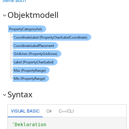
Siehe auch
Objektmodell
Syntax
VISUAL BASIC
C#
C++/CLI