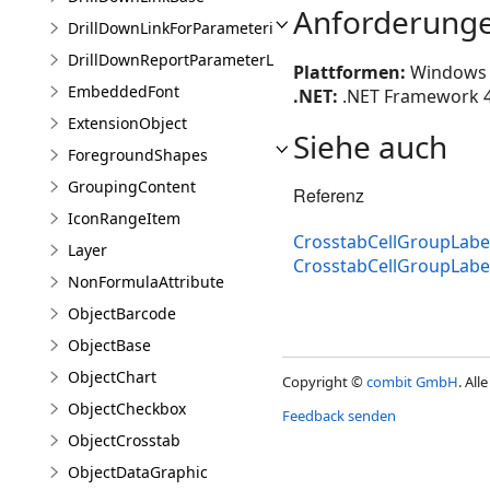
Anforderung
DrillDownLinkForParameterizedSubreport
DrillDownReportParameterListItem
Plattformen:
Windows 1
EmbeddedFont
.NET:
.NET Framework 4.8
ExtensionObject
Siehe auch
ForegroundShapes
GroupingContent
Referenz
IconRangeItem
CrosstabCellGroupLabel
Layer
CrosstabCellGroupLab
NonFormulaAttribute
ObjectBarcode
ObjectBase
ObjectChart
Copyright ©
combit GmbH
. Al
ObjectCheckbox
Feedback senden
ObjectCrosstab
ObjectDataGraphic