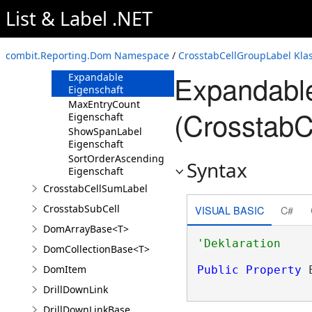
List & Label .NET
Eigenschaften
AutoFill Eigenschaft
combit.Reporting.Dom Namespace
/
CrosstabCellGroupLabel Kla
Drawing Eigenschaft
Expandable
Expandable
Eigenschaft
MaxEntryCount
(CrosstabC
Eigenschaft
ShowSpanLabel
Eigenschaft
SortOrderAscending
Syntax
Eigenschaft
CrosstabCellSumLabel
CrosstabSubCell
VISUAL BASIC
C#
DomArrayBase<T>
DomCollectionBase<T>
DomItem
Public
Property
 
DrillDownLink
DrillDownLinkBase