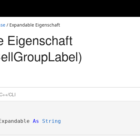
sse
/ Expandable Eigenschaft
 Eigenschaft
ellGroupLabel)
C++/CLI
Expandable 
As
String