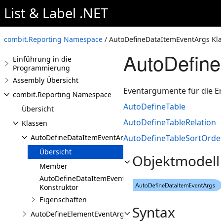
List & Label .NET
combit.Reporting Namespace
/ AutoDefineDataItemEventArgs Kl
AutoDefine
Einführung in die
Programmierung
Assembly Übersicht
Eventargumente für die Er
combit.Reporting Namespace
AutoDefineTable
Übersicht
AutoDefineTableRelation
Klassen
AutoDefineDataItemEventArgs
AutoDefineTableSortOrde
Übersicht
Objektmodell
Member
AutoDefineDataItemEventArgs
Konstruktor
Eigenschaften
Syntax
AutoDefineElementEventArgs