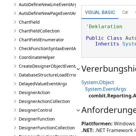
AutoDefineNewLineEventArgs
VISUAL BASIC
C#
AutoDefineNewPageEventArgs
ChartField
ChartFieldCollection
Public
Class
 Aut
ChartFieldEnumerator
Inherits
Syst
CheckFunctionSyntaxEventArgs
CoordinateHelper
Vererbungshi
CreateDesignerObjectEventArgs
DatabaseStructureLoadErrorEventArgs
System.Object
DelayedValueEventArgs
System.EventArgs
DesignerAction
combit.Reporting.
DesignerActionCollection
Anforderung
DesignerControl
DesignerFunction
Plattformen:
Windows 1
DesignerFunctionCollection
.NET:
.NET Framework 4.8