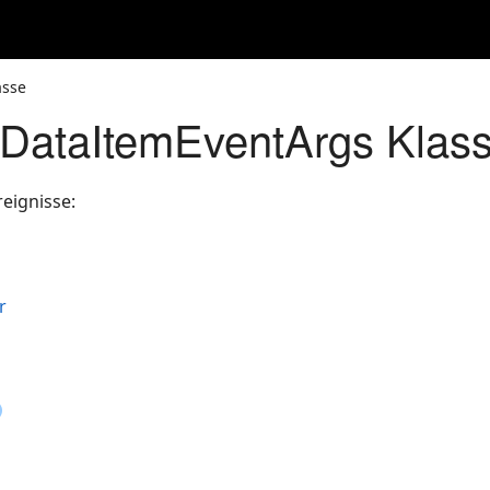
asse
DataItemEventArgs Klas
eignisse:
r