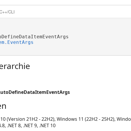
C++/CLI
oDefineDataItemEventArgs 

em.EventArgs
erarchie
AutoDefineDataItemEventArgs
en
0 (Version 21H2 - 22H2), Windows 11 (22H2 - 25H2), Windo
, .NET 8, .NET 9, .NET 10