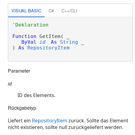
VISUAL BASIC
C#
C++/CLI
Function
 GetItem( _

ByVal
id
As
String
 _

) 
As
RepositoryItem
Parameter
id
ID des Elements.
Rückgabetyp
Liefert ein
RepositoryItem
zurück. Sollte das Element
nicht existieren, sollte null zurückgeliefert werden.